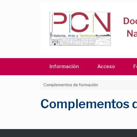
Saltar
al
contenido
Información
Acceso
F
Complementos de formación
Complementos d