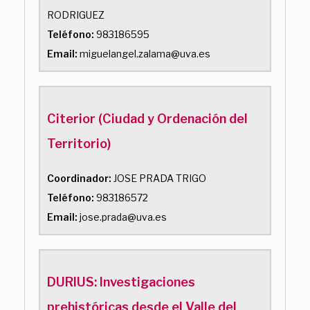
RODRIGUEZ
Teléfono:
983186595
Email:
miguelangel.zalama@uva.es
Citerior (Ciudad y Ordenación del
Territorio)
Coordinador:
JOSE PRADA TRIGO
Teléfono:
983186572
Email:
jose.prada@uva.es
DURIUS: Investigaciones
prehistóricas desde el Valle del