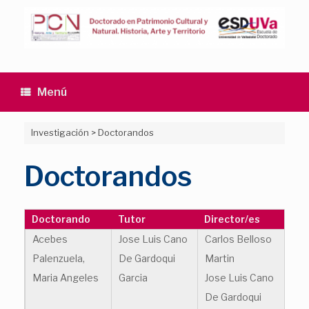
Saltar
al
contenido
Menú
Investigación
>
Doctorandos
Doctorandos
Doctorando
Tutor
Director/es
Acebes
Jose Luis Cano
Carlos Belloso
Palenzuela,
De Gardoqui
Martin
Maria Angeles
Garcia
Jose Luis Cano
De Gardoqui