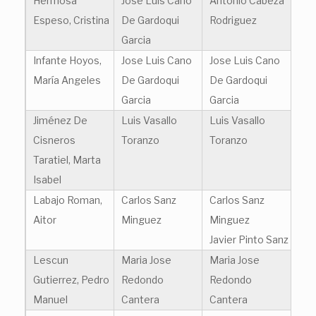
Hermosa
Jose Luis Cano
Antonio Cabeza
Espeso, Cristina
De Gardoqui
Rodriguez
Garcia
Infante Hoyos,
Jose Luis Cano
Jose Luis Cano
María Angeles
De Gardoqui
De Gardoqui
Garcia
Garcia
Jiménez De
Luis Vasallo
Luis Vasallo
Cisneros
Toranzo
Toranzo
Taratiel, Marta
Isabel
Labajo Roman,
Carlos Sanz
Carlos Sanz
Aitor
Minguez
Minguez
Javier Pinto Sanz
Lescun
Maria Jose
Maria Jose
Gutierrez, Pedro
Redondo
Redondo
Manuel
Cantera
Cantera