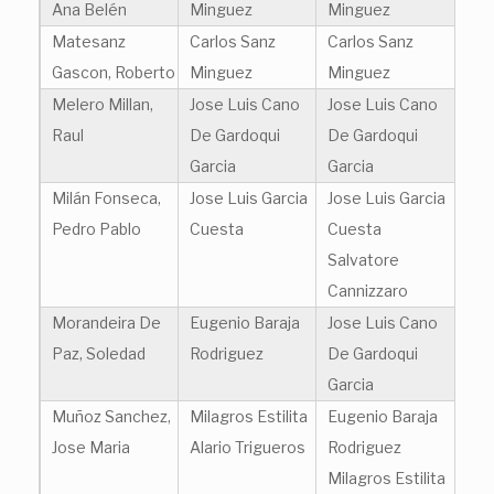
Ana Belén
Minguez
Minguez
Matesanz
Carlos Sanz
Carlos Sanz
Gascon, Roberto
Minguez
Minguez
Melero Millan,
Jose Luis Cano
Jose Luis Cano
Raul
De Gardoqui
De Gardoqui
Garcia
Garcia
Milán Fonseca,
Jose Luis Garcia
Jose Luis Garcia
Pedro Pablo
Cuesta
Cuesta
Salvatore
Cannizzaro
Morandeira De
Eugenio Baraja
Jose Luis Cano
Paz, Soledad
Rodriguez
De Gardoqui
Garcia
Muñoz Sanchez,
Milagros Estilita
Eugenio Baraja
Jose Maria
Alario Trigueros
Rodriguez
Milagros Estilita