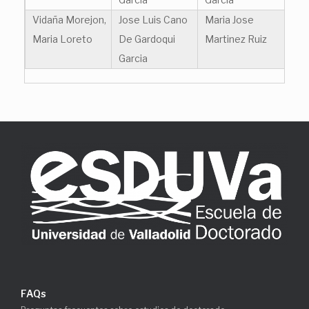
Vidaña Morejon,
Jose Luis Cano
Maria Jose
Maria Loreto
De Gardoqui
Martinez Ruiz
Garcia
FAQs