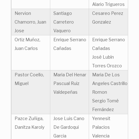
Alario Trigueros
Nervion
Santiago
Cesareo Perez
Chamorro, Juan
Carretero
Gonzalez
Jose
Vaquero
Ortiz Muñoz,
Enrique Serrano
Enrique Serrano
Juan Carlos
Cañadas
Cañadas
José Lubín
Torres Orozco
Pastor Coello,
Maria Del Henar
Maria De Los
Miguel
Pascual Ruiz
Angeles Castrillo
Valdepeñas
Romon
Sergio Tomé
Fernández
Pazce Zuñiga,
Jose Luis Cano
Yennesit
Danitza Karoly
De Gardoqui
Palacios
Garcia
Valencia