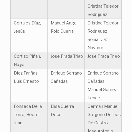
Cristina Tejedor
Rodriguez
Corrales Díaz,
Manuel Angel
Cristina Tejedor
Jesús
Rojo Guerra
Rodriguez
Sonia Diaz
Navarro
Cortizo Piñan,
Jose Prada Trigo
Jose Prada Trigo
Hugo
Díez Fariñas,
Enrique Serrano
Enrique Serrano
Luis Ernesto
Cañadas
Cañadas
Manuel Gomez
Lende
Fonseca De la
Elisa Guerra
German Manuel
Torre, Héctor
Doce
Gregorio Delibes
Juan
De Castro
Jose Antonio