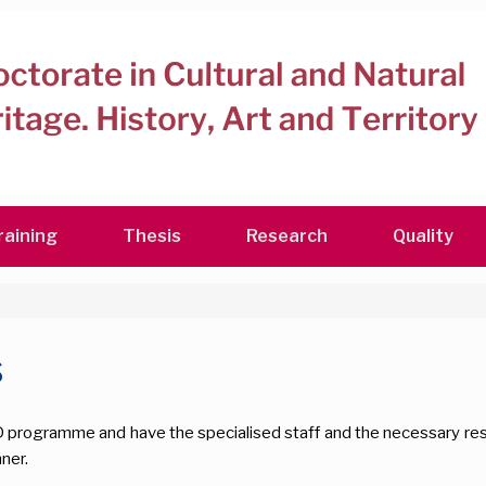
raining
Thesis
Research
Quality
s
 programme and have the specialised staff and the necessary reso
nner.