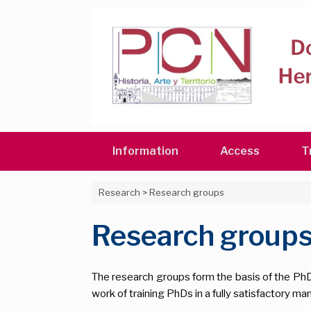
Skip
to
content
Information
Access
T
Research
>
Research groups
Research group
The research groups form the basis of the PhD
work of training PhDs in a fully satisfactory ma