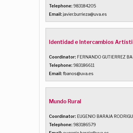
Telephone:
983184205
Email:
javier.burrieza@uva.es
Identidad e Intercambios Artís
Coordinator:
FERNANDO GUTIERREZ B
Telephone:
983186611
Email:
fbanos@uva.es
Mundo Rural
Coordinator:
EUGENIO BARAJA RODRIG
Telephone:
983186579
Email:
eugenio.baraja@uva.es