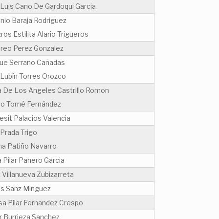
 Luis Cano De Gardoqui Garcia
nio Baraja Rodriguez
ros Estilita Alario Trigueros
reo Perez Gonzalez
que Serrano Cañadas
 Lubín Torres Orozco
a De Los Angeles Castrillo Romon
io Tomé Fernández
esit Palacios Valencia
 Prada Trigo
a Patiño Navarro
 Pilar Panero Garcia
 Villanueva Zubizarreta
os Sanz Minguez
sa Pilar Fernandez Crespo
r Burrieza Sanchez