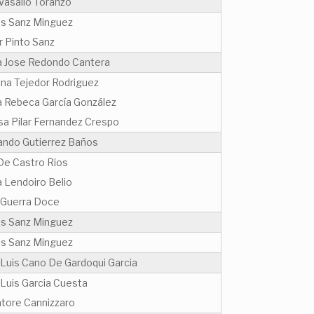
Vasallo Toranzo
os Sanz Minguez
r Pinto Sanz
a Jose Redondo Cantera
ina Tejedor Rodriguez
a Rebeca García González
sa Pilar Fernandez Crespo
ando Gutierrez Baños
De Castro Rios
a Lendoiro Belio
a Guerra Doce
os Sanz Minguez
os Sanz Minguez
 Luis Cano De Gardoqui Garcia
 Luis Garcia Cuesta
atore Cannizzaro