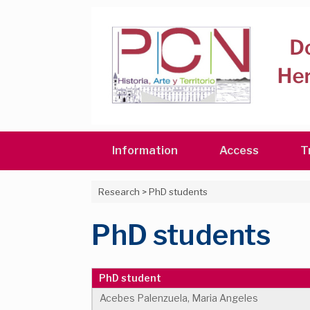
Skip
to
content
Information
Access
T
Research
>
PhD students
PhD students
PhD student
Acebes Palenzuela, Maria Angeles