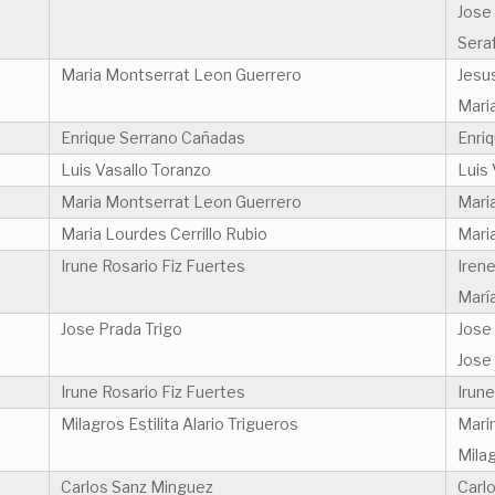
Jose
Seraf
Maria Montserrat Leon Guerrero
Jesu
Mari
Enrique Serrano Cañadas
Enri
Luis Vasallo Toranzo
Luis 
Maria Montserrat Leon Guerrero
Mari
Maria Lourdes Cerrillo Rubio
Maria
Irune Rosario Fiz Fuertes
Iren
Marí
Jose Prada Trigo
Jose
Jose
Irune Rosario Fiz Fuertes
Irune
Milagros Estilita Alario Trigueros
Mari
Milag
Carlos Sanz Minguez
Carl