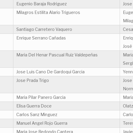
Eugenio Baraja Rodriguez
Jose
Milagros Estilita Alario Trigueros
Euge
Milag
Santiago Carretero Vaquero
Cesa
Enrique Serrano Cañadas
Enri
José
Maria Del Henar Pascual Ruiz Valdepeñas
Mari
Serg
Jose Luis Cano De Gardoqui Garcia
Yenn
Jose Prada Trigo
Jose
Norm
Maria Pilar Panero Garcia
Maria
Elisa Guerra Doce
Olatz
Carlos Sanz Minguez
Carl
Manuel Angel Rojo Guerra
Tere
Maria Jose Redondo Cantera
Javie