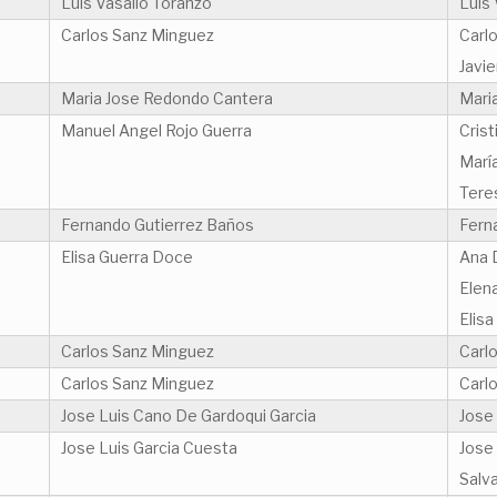
Luis Vasallo Toranzo
Luis 
Carlos Sanz Minguez
Carl
Javie
Maria Jose Redondo Cantera
Mari
Manuel Angel Rojo Guerra
Crist
Marí
Tere
Fernando Gutierrez Baños
Fern
Elisa Guerra Doce
Ana 
Elen
Elis
Carlos Sanz Minguez
Carl
Carlos Sanz Minguez
Carl
Jose Luis Cano De Gardoqui Garcia
Jose
Jose Luis Garcia Cuesta
Jose
Salv