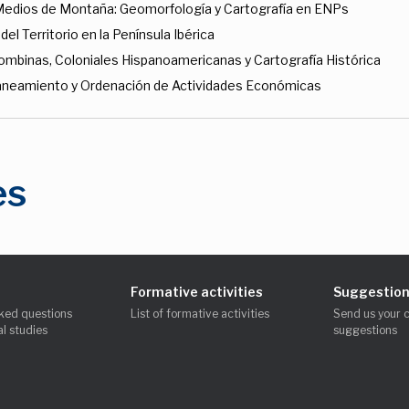
 Medios de Montaña: Geomorfología y Cartografía en ENPs
el Territorio en la Península Ibérica
ombinas, Coloniales Hispanoamericanas y Cartografía Histórica
Planeamiento y Ordenación de Actividades Económicas
es
Formative activities
Suggestion
ked questions
List of formative activities
Send us your 
l studies
suggestions